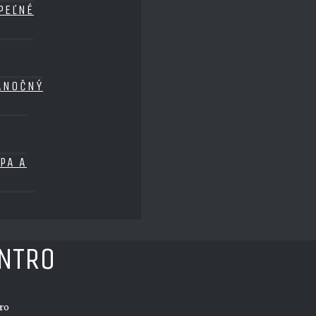
PEĽNÉ
ANOČNÝ
PA A
NTRO
ro