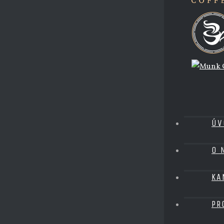
ÚV
O 
KA
PR