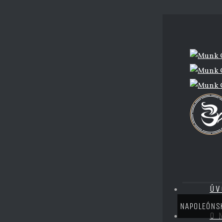
KANT
Home
/
Kantín
ÚV
NAPOLEÓNSK
O 