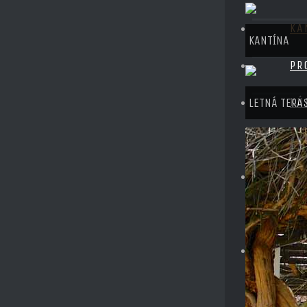
KA
KANTÍNA
PR
KÚ
LETNÁ TERA
OBLÁTKY
VI
STÁNOK
MA
KONTAKT