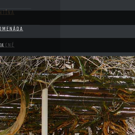
NTÍNA
OMENÁDA
PEĽNÉ
SA
ANOČNÝ
PA A