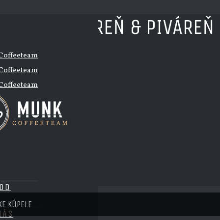
ÍNA – KAVIAREŇ & PIVÁREŇ
a – kaviareň & piváreň
OD
E KÚPELE
NÁS